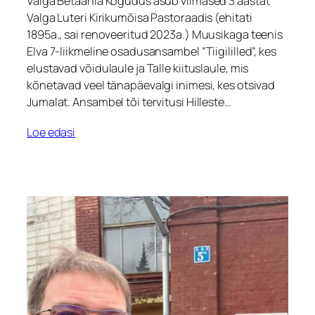
Valga Betaania Kogudus asub viimased 3 aastat
Valga Luteri Kirikumõisa Pastoraadis (ehitati
1895a., sai renoveeritud 2023a.) Muusikaga teenis
Elva 7-liikmeline osadusansambel “Tiigililled”, kes
elustavad võidulaule ja Talle kiituslaule, mis
kõnetavad veel tänapäevalgi inimesi, kes otsivad
Jumalat. Ansambel tõi tervitusi Hilleste…
Loe edasi