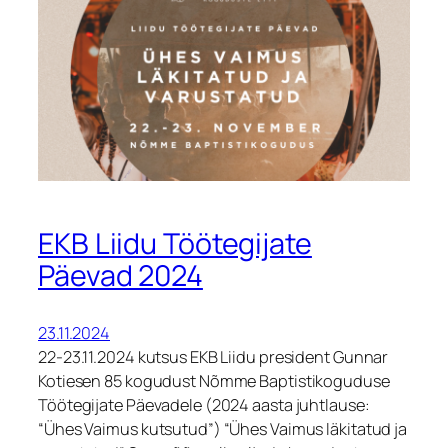
EKB Liidu Töötegijate
Päevad 2024
23.11.2024
22-23.11.2024 kutsus EKB Liidu president Gunnar
Kotiesen 85 kogudust Nõmme Baptistikoguduse
Töötegijate Päevadele (2024 aasta juhtlause:
“Ühes Vaimus kutsutud”) “Ühes Vaimus läkitatud ja