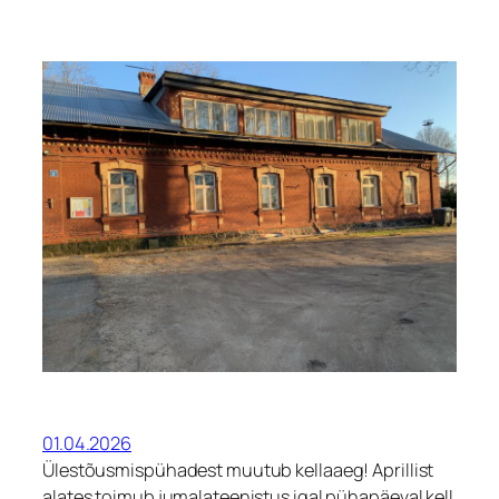
01.04.2026
Ülestõusmispühadest muutub kellaaeg! Aprillist
alates toimub jumalateenistus igal pühapäeval kell