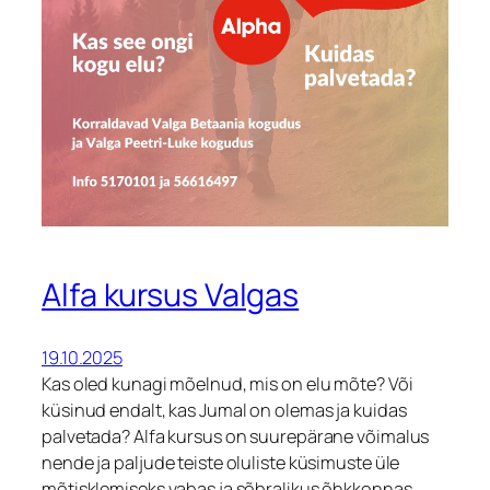
Alfa kursus Valgas
19.10.2025
Kas oled kunagi mõelnud, mis on elu mõte? Või
küsinud endalt, kas Jumal on olemas ja kuidas
palvetada? Alfa kursus on suurepärane võimalus
nende ja paljude teiste oluliste küsimuste üle
mõtisklemiseks vabas ja sõbralikus õhkkonnas.