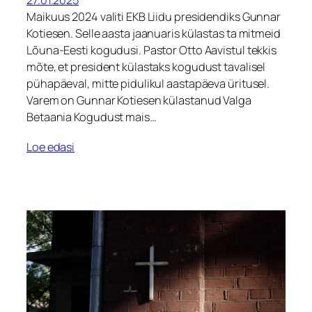
27.01.2025
Maikuus 2024 valiti EKB Liidu presidendiks Gunnar
Kotiesen. Selle aasta jaanuaris külastas ta mitmeid
Lõuna-Eesti kogudusi. Pastor Otto Aavistul tekkis
mõte, et president külastaks kogudust tavalisel
pühapäeval, mitte pidulikul aastapäeva üritusel.
Varem on Gunnar Kotiesen külastanud Valga
Betaania Kogudust mais…
Loe edasi