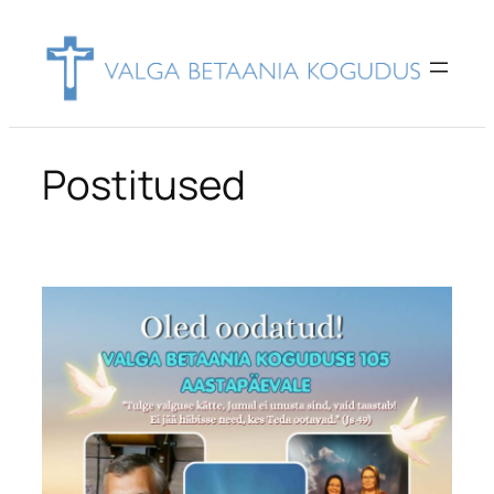
Liigu
sisu
juurde
Postitused