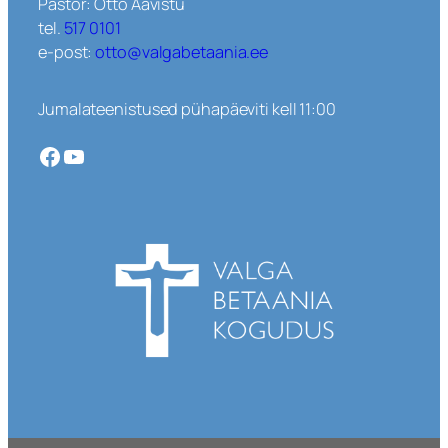
Pastor: Otto Aavistu
tel.
517 0101
e-post:
otto@valgabetaania.ee
Jumalateenistused pühapäeviti kell 11:00
Facebook
YouTube