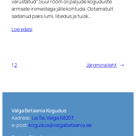
varustatud” Suur rõõm oli paljude koguduste
armsate inimestega jälle kohtuda. Ootamatult
sadanud paks lumi, libedus ja tuisk…
Loe edasi
1
2
Järgmine leht
→
Valga Betaania Kogudus
Aadress:
Lai 5a, Valga 68203
e-post:
kogudus@valgabetaania.ee