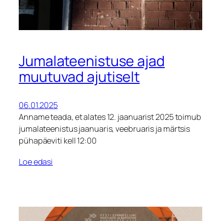
Jumalateenistuse ajad
muutuvad ajutiselt
06.01.2025
Anname teada, et alates 12. jaanuarist 2025 toimub
jumalateenistus jaanuaris, veebruaris ja märtsis
pühapäeviti kell 12:00
Loe edasi