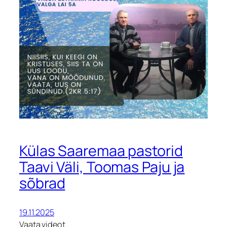
Külas Saaremaa pastorid
Taavi Väli, Toomas Paju ja
sõbrad
19.11.2025
Vaata videot.